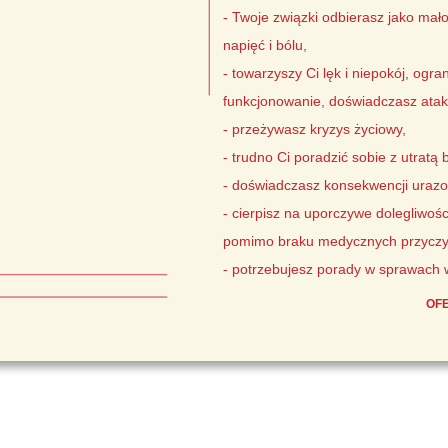
- Twoje związki odbierasz jako mało
napięć i bólu,
- towarzyszy Ci lęk i niepokój, ogr
funkcjonowanie, doświadczasz atak
- przeżywasz kryzys życiowy,
- trudno Ci poradzić sobie z utratą b
- doświadczasz konsekwencji urazow
- cierpisz na uporczywe dolegliwośc
pomimo braku medycznych przyczy
- potrzebujesz porady w sprawac
OF