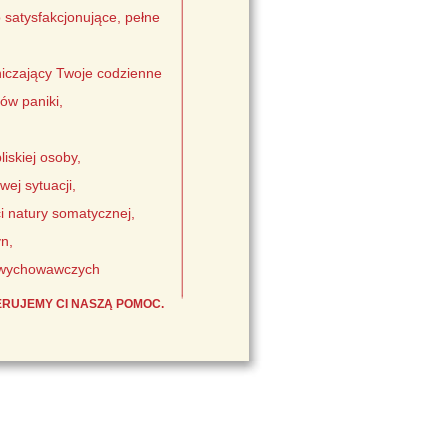
 satysfakcjonujące, pełne
aniczający Twoje codzienne
ów paniki,
liskiej osoby,
ej sytuacji,
i natury somatycznej,
n,
h wychowawczych
ERUJEMY CI NASZĄ POMOC.