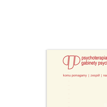
komu pomagamy
zespół
na
|
|